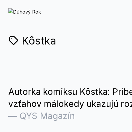
Kôstka
Autorka komiksu Kôstka: Príb
vzťahov málokedy ukazujú r
—
QYS Magazín