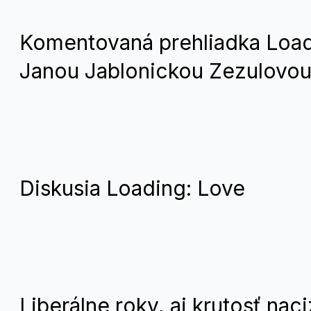
Komentovaná prehliadka Load
Janou Jablonickou Zezulovo
Diskusia Loading: Love
Liberálne roky, aj krutosť nac