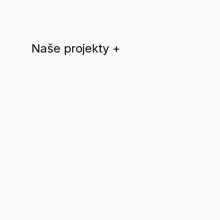
Naše projekty
+
Dúhový rok
QYS magazín
Teplá Vlna
Drama Queer
Divadlo Nomantinels