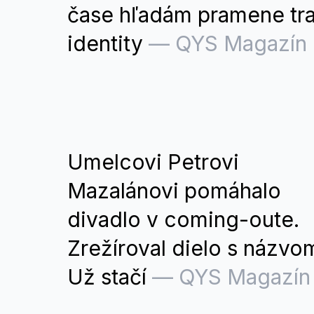
čase hľadám pramene tr
identity
—
QYS Magazín
Umelcovi Petrovi
Mazalánovi pomáhalo
divadlo v coming-oute.
Zrežíroval dielo s názvo
Už stačí
—
QYS Magazín