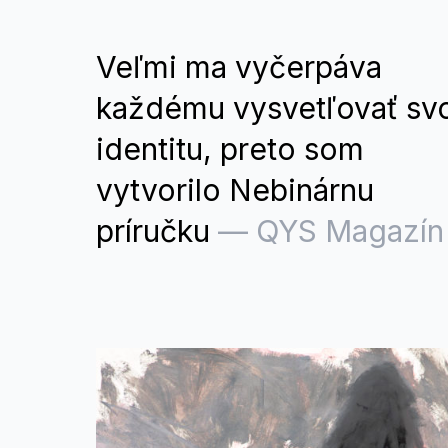
Veľmi ma vyčerpáva
každému vysvetľovať sv
identitu, preto som
vytvorilo Nebinárnu
príručku
—
QYS Magazín