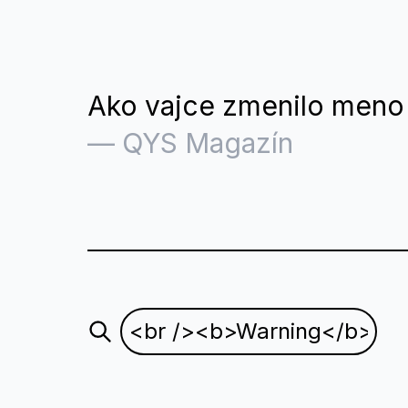
Ako vajce zmenilo meno
—
QYS Magazín