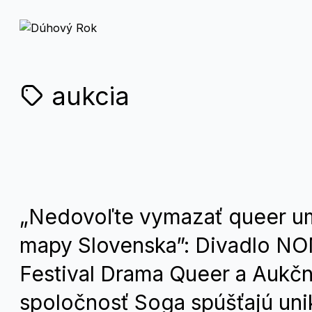
aukcia
„Nedovoľte vymazať queer u
mapy Slovenska”: Divadlo 
Festival Drama Queer a Aukč
spoločnosť Soga spúšťajú uni