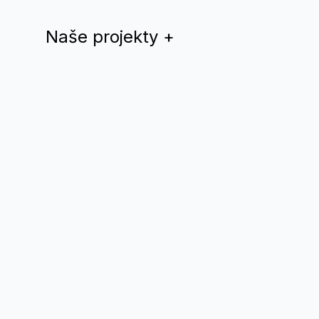
Naše projekty
+
Dúhový rok
QYS magazín
Teplá Vlna
Drama Queer
Divadlo Nomantinels